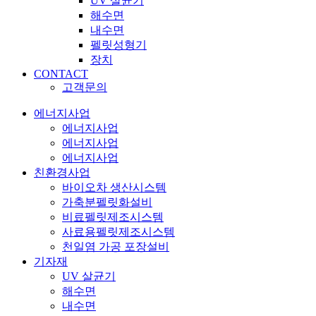
UV 살균기
해수면
내수면
펠릿성형기
장치
CONTACT
고객문의
에너지사업
에너지사업
에너지사업
에너지사업
친환경사업
바이오차 생산시스템
가축분펠릿화설비
비료펠릿제조시스템
사료용펠릿제조시스템
천일염 가공 포장설비
기자재
UV 살균기
해수면
내수면