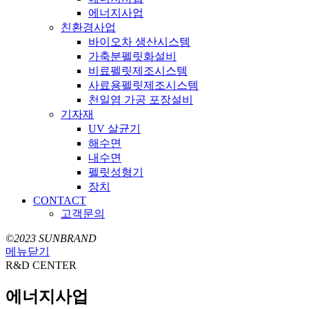
에너지사업
친환경사업
바이오차 생산시스템
가축분펠릿화설비
비료펠릿제조시스템
사료용펠릿제조시스템
천일염 가공 포장설비
기자재
UV 살균기
해수면
내수면
펠릿성형기
장치
CONTACT
고객문의
©2023 SUNBRAND
메뉴닫기
R&D CENTER
에너지사업