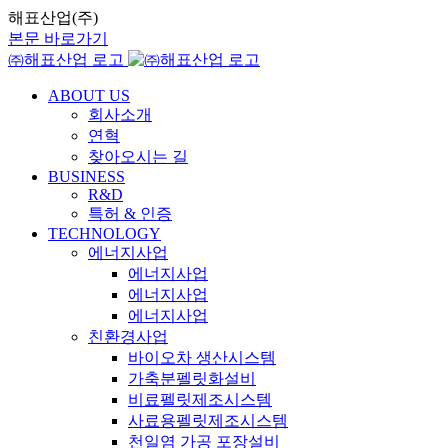
해표산업(주)
본문 바로가기
㈜해표산업 로고
ABOUT US
회사소개
연혁
찾아오시는 길
BUSINESS
R&D
특허 & 인증
TECHNOLOGY
에너지사업
에너지사업
에너지사업
에너지사업
친환경사업
바이오차 생산시스템
가축분펠릿화설비
비료펠릿제조시스템
사료용펠릿제조시스템
천일염 가공 포장설비