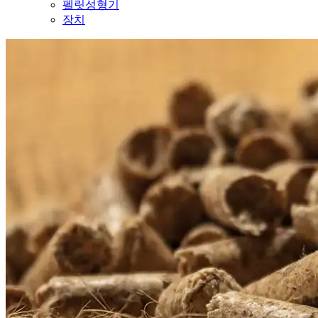
펠릿성형기
장치