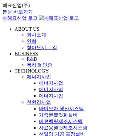
해표산업(주)
본문 바로가기
㈜해표산업 로고
ABOUT US
회사소개
연혁
찾아오시는 길
BUSINESS
R&D
특허 & 인증
TECHNOLOGY
에너지사업
에너지사업
에너지사업
에너지사업
친환경사업
바이오차 생산시스템
가축분펠릿화설비
비료펠릿제조시스템
사료용펠릿제조시스템
천일염 가공 포장설비