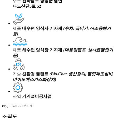
주소
전라남도 장성군 남면
나노산단5로 52
제품
내수면 양식자 기자재
(수차, 급이기, 산소용해기
등)
제품
해수면 양식장 기자재
(대용량펌프, 생사료펠릿기
등)
기술
친환경 플랜트
(Bio-Char 생산장치, 펠릿제조설비,
바이오매스가스화장치)
사업
기계설비공사업
organization chart
조직도