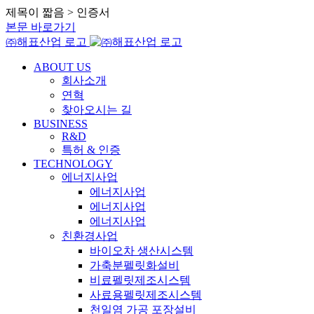
제목이 짧음 > 인증서
본문 바로가기
㈜해표산업 로고
ABOUT US
회사소개
연혁
찾아오시는 길
BUSINESS
R&D
특허 & 인증
TECHNOLOGY
에너지사업
에너지사업
에너지사업
에너지사업
친환경사업
바이오차 생산시스템
가축분펠릿화설비
비료펠릿제조시스템
사료용펠릿제조시스템
천일염 가공 포장설비