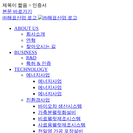
제목이 짧음 > 인증서
본문 바로가기
㈜해표산업 로고
ABOUT US
회사소개
연혁
찾아오시는 길
BUSINESS
R&D
특허 & 인증
TECHNOLOGY
에너지사업
에너지사업
에너지사업
에너지사업
친환경사업
바이오차 생산시스템
가축분펠릿화설비
비료펠릿제조시스템
사료용펠릿제조시스템
천일염 가공 포장설비