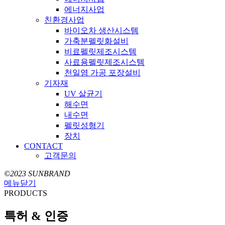
에너지사업
친환경사업
바이오차 생산시스템
가축분펠릿화설비
비료펠릿제조시스템
사료용펠릿제조시스템
천일염 가공 포장설비
기자재
UV 살균기
해수면
내수면
펠릿성형기
장치
CONTACT
고객문의
©2023 SUNBRAND
메뉴닫기
PRODUCTS
특허 & 인증