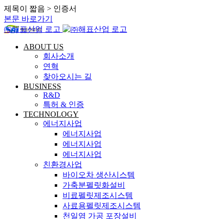
제목이 짧음 > 인증서
본문 바로가기
㈜해표산업 로고
ABOUT US
회사소개
연혁
찾아오시는 길
BUSINESS
R&D
특허 & 인증
TECHNOLOGY
에너지사업
에너지사업
에너지사업
에너지사업
친환경사업
바이오차 생산시스템
가축분펠릿화설비
비료펠릿제조시스템
사료용펠릿제조시스템
천일염 가공 포장설비